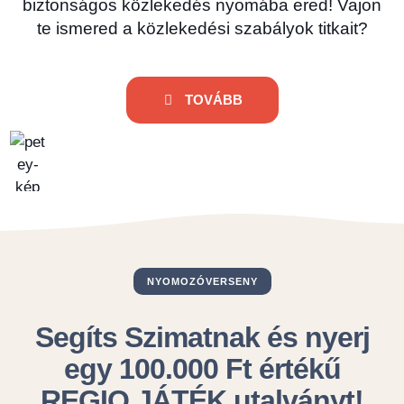
biztonságos közlekedés nyomába ered! Vajon
te ismered a közlekedési szabályok titkait?
TOVÁBB
NYOMOZÓVERSENY
Segíts Szimatnak és nyerj
egy 100.000 Ft értékű
REGIO JÁTÉK utalványt!